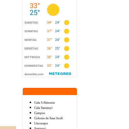
Cala S Almunia
Cala Santanyi
Campos
Colonia de Sant Jordi
Llucmajor
Santanyi