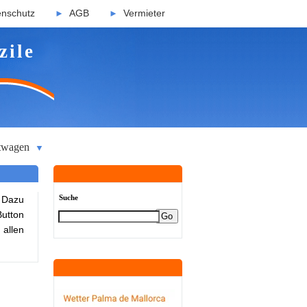
enschutz
AGB
Vermieter
►
►
zile
twagen
▼
Suche
 Dazu
Button
 allen