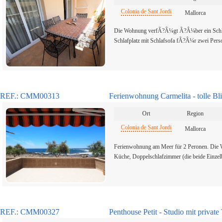
Colonia de Sant Jordi
Mallorca
Die Wohnung verfÃ?Â¼gt Ã?Â¼ber ein Schlaf
Schlafplatz mit Schlafsofa fÃ?Â¼r zwei Pe
REF.: CMM00313
Ferienwohnung Carmelita - tolle Bl
Ort
Region
Colonia de Sant Jordi
Mallorca
Ferienwohnung am Meer für 2 Peronen. Die
Küche, Doppelschlafzimmer (die beide Einzelb
REF.: CMM00327
Penthouse Petit - Studio mit private