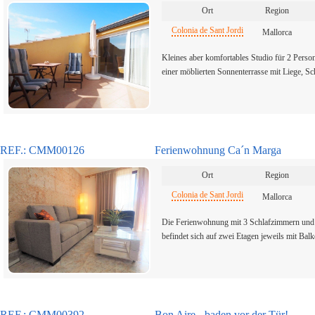
Ort
Region
Colonia de Sant Jordi
Mallorca
Kleines aber komfortables Studio für 2 Person
einer möblierten Sonnenterrasse mit Liege, S
REF.: CMM00126
Ferienwohnung Ca´n Marga
Ort
Region
Colonia de Sant Jordi
Mallorca
Die Ferienwohnung mit 3 Schlafzimmern und 
befindet sich auf zwei Etagen jeweils mit Ba
REF.: CMM00392
Bon Aire - baden vor der Tür!