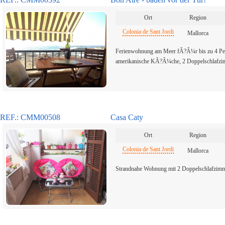
Ort
Region
Colonia de Sant Jordi
Mallorca
Ferienwohnung am Meer fÃ?Â¼r bis zu 4 P
amerikanische KÃ?Â¼che, 2 Doppelschlafzi
REF.: CMM00508
Casa Caty
Ort
Region
Colonia de Sant Jordi
Mallorca
Strandnahe Wohnung mit 2 Doppelschlafzimme