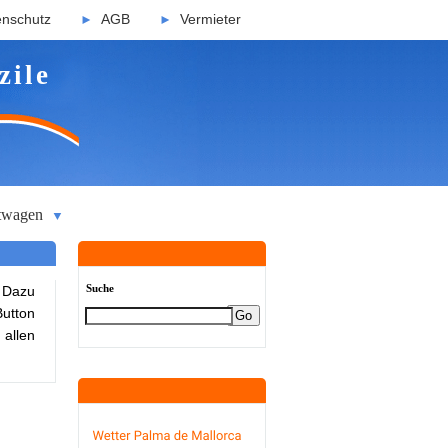
enschutz
AGB
Vermieter
►
►
zile
twagen
▼
Suche
 Dazu
Button
 allen