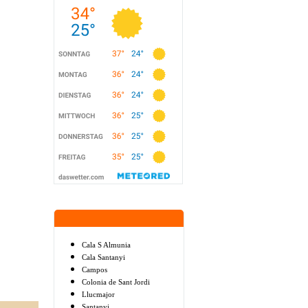
Cala S Almunia
Cala Santanyi
Campos
Colonia de Sant Jordi
Llucmajor
Santanyi