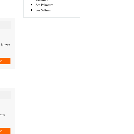
Ses Palmeres
Ses Salines
e huizen
t is