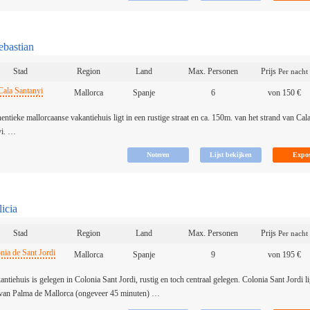
ebastian
Stad
Region
Land
Max. Personen
Prijs
Per nacht
Cala Santanyi
Mallorca
Spanje
6
von 150 €
hentieke mallorcaanse vakantiehuis ligt in een rustige straat en ca. 150m. van het strand van Cal
yi. …
licia
Stad
Region
Land
Max. Personen
Prijs
Per nacht
nia de Sant Jordi
Mallorca
Spanje
9
von 195 €
antiehuis is gelegen in Colonia Sant Jordi, rustig en toch centraal gelegen. Colonia Sant Jordi li
van Palma de Mallorca (ongeveer 45 minuten) …