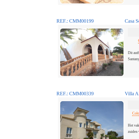
REF.: CMM00199
Casa S
Dit aut
Santan
REF.: CMM00339
Villa A
Colo
Het vak
zuiden 