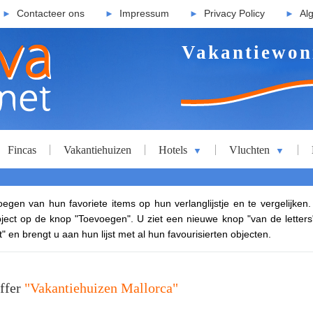
Contacteer ons
Impressum
Privacy Policy
Al
►
►
►
►
Vakantiewon
Fincas
Vakantiehuizen
Hotels
Vluchten
▼
▼
egen van hun favoriete items op hun verlanglijstje en te vergelijken
object op de knop "Toevoegen". U ziet een nieuwe knop "van de letters"
" en brengt u aan hun lijst met al hun favourisierten objecten.
effer
"Vakantiehuizen Mallorca"