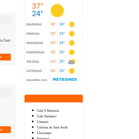
ia Sant
Cala S Almunia
Cala Santanyi
Campos
Colonia de Sant Jordi
Llucmajor
Santanyi