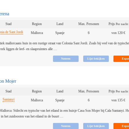
erena
Stad
Region
Land
Max. Personen
Prijs
Per nacht
nia de Sant Jordi
Mallorca
Spanje
6
von 120 €
iek mallorcaans huis in een rustige straat van Colonia Sant Jordi. Zoals bij veel van de typisch
treek liggen de leef- en slaapruimtes alle …
on Mojer
Stad
Region
Land
Max. Personen
Prijs
Per nacht
Santanyi
Mallorca
Spanje
6
von 135 €
Mallorca: Stilecht en typische van het eiland in een huisje Casa Son Mojer bij Cala Santanyi. He
 in het zuidoosten van het eiland in de buurt …