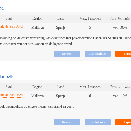
na
Stad
Region
Land
Max. Personen
Prijs
Per nacht
nia de Sant Jordi
Mallorca
Spanje
5
von 100 €
ewoning op de eerste verdieping van deze finca met privézwembad tussen ses Salines en Colon
De eigenaars van het huis wonen op de begane grond …
aribelle
Stad
Region
Land
Max. Personen
Prijs
Per nacht
nia de Sant Jordi
Mallorca
Spanje
6
von 110 €
iek vakantiehuis op enkele meters van strand en zee. …