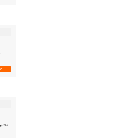
a
gt ten