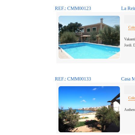
REF.: CMM00123
La Rei
Colo
Vakanti
Jordi. 
REF.: CMM00133
Casa M
Colo
Authent