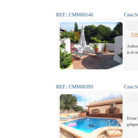
REF.: CMM00146
Casa S
Colo
Authent
in de s
REF.: CMM00393
Casa S
Ervaar 
gelegen