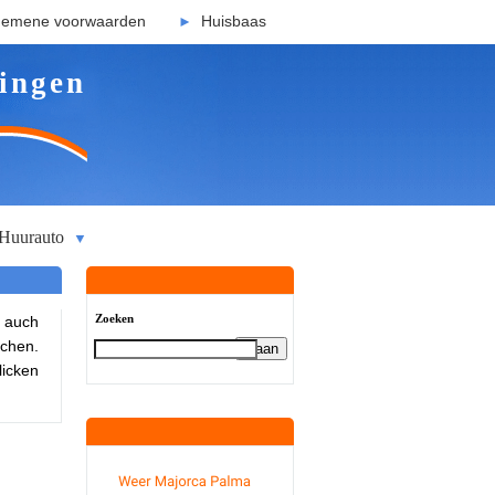
gemene voorwaarden
Huisbaas
►
ingen
Huurauto
▼
Zoeken
 auch
chen.
licken