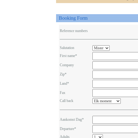
Booking Form
Reference numbers
Salutation
First name*
Company
Zip*
Land*
Fax
Call back
Aankomst Dag*
Departure*
Adults