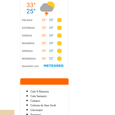
Cala S Almunia
Cala Santanyi
Campos
Colonia de Sant Jordi
Llucmajor
Santanyi