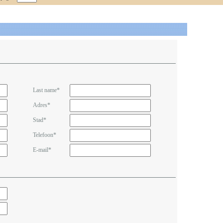
Last name*
Adres*
Stad*
Telefoon*
E-mail*